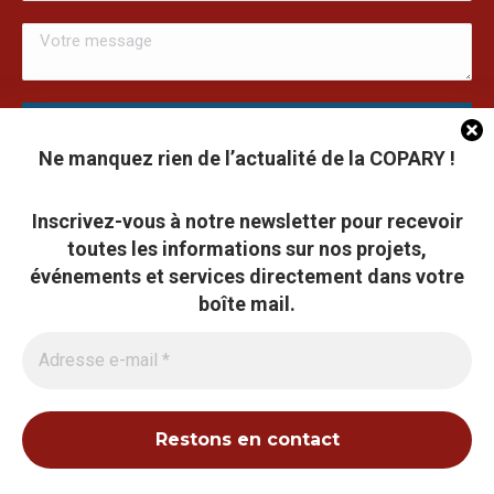
Ne manquez rien de l’actualité de la COPARY !
Cookies du site Copary.fr
Inscrivez-vous à notre newsletter pour recevoir
Ce site a été réalisé avec le soutien financier de l'Union
toutes les informations sur nos projets,
Européen à travers le programmation LEADER du GAL du
Ce site utilise des cookies pour améliorer son fonctionnement et
Pays Barrois
événements et services directement dans votre
analyser la fréquentation. Vous pouvez accepter ou refuser ces cookies
boîte mail.
à tout moment. Certaines fonctionnalités peuvent être limitées en cas de
refus.
Tout accepter
©2026 COPARY - Tous droits réservés - Création agence
Articom
Tout refuser