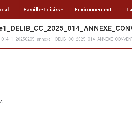
ent local
Famille-Loisirs
Environnement
ocal
Famille-Loisirs
Environnement
L
xe1_DELIB_CC_2025_014_ANNEXE_CO
_014_1_20250205_annexe1_DELIB_CC_2025_014_ANNEXE_CONVEN
s,