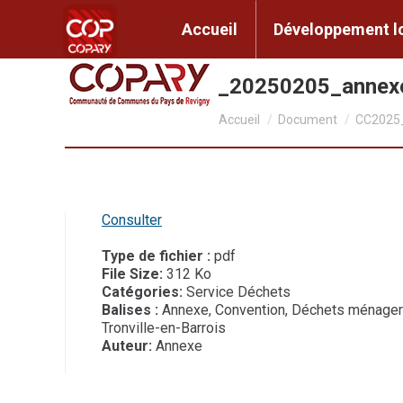
contenu
principal
Accueil
Développem
Accueil
Développement l
CC2025_014_1_20250205_anne
Vous êtes ici :
Accueil
Document
CC2025
Consulter
Type de fichier :
pdf
File Size:
312 Ko
Catégories:
Service Déchets
Balises :
Annexe, Convention, Déchets ménager
Tronville-en-Barrois
Auteur:
Annexe