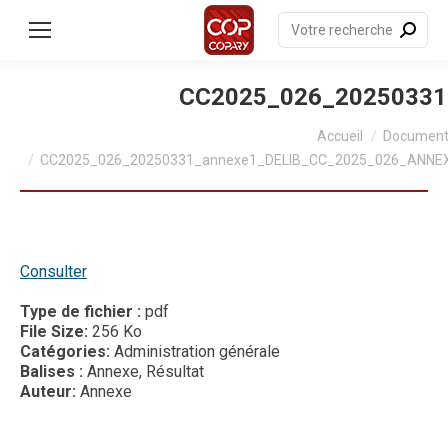
contenu
principal
Recherche
:
CC2025_026_2025033
Vous êtes ici :
Accueil
Documen
CC2025_026_20250331_annexe1_DELIB_CC_2025_026_ANN
Consulter
Type de fichier :
pdf
File Size:
256 Ko
Catégories:
Administration générale
Balises :
Annexe, Résultat
Auteur:
Annexe