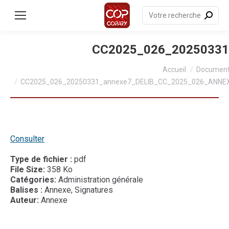
contenu
principal
Recherche
:
CC2025_026_2025033
Vous êtes ici :
Accueil
Documen
CC2025_026_20250331_annexe7_DELIB_CC_2025_026_ANN
Consulter
Type de fichier :
pdf
File Size:
358 Ko
Catégories:
Administration générale
Balises :
Annexe, Signatures
Auteur:
Annexe