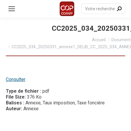
contenu
principal
Recherche
:
CC2025_034_20250331
Vous êtes ici :
Accueil
Document
CC2025_034_20250331_annexe1_DELIB_CC_2025_034_ANN
Consulter
Type de fichier :
pdf
File Size:
376 Ko
Balises :
Annexe, Taux imposition, Taxe foncière
Auteur:
Annexe