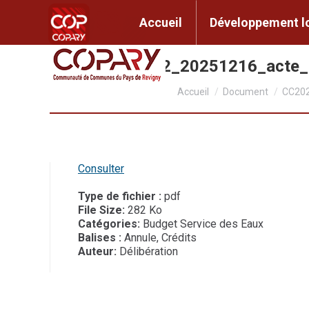
contenu
principal
Accueil
Développem
Accueil
Développement l
CC2025_090_2_20251216_acte
Vous êtes ici :
Accueil
Document
CC202
Consulter
Type de fichier :
pdf
File Size:
282 Ko
Catégories:
Budget Service des Eaux
Balises :
Annule, Crédits
Auteur:
Délibération