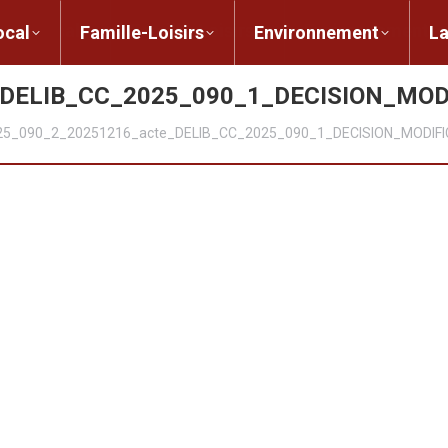
ent local
Famille-Loisirs
Environnement
ocal
Famille-Loisirs
Environnement
L
_DELIB_CC_2025_090_1_DECISION_MOD
5_090_2_20251216_acte_DELIB_CC_2025_090_1_DECISION_MODIF