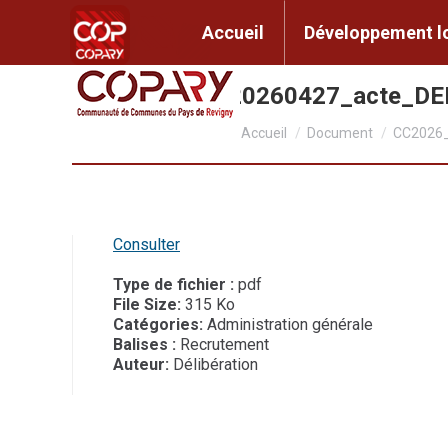
contenu
principal
Accueil
Développem
Accueil
Développement l
CC2026_042_20260427_acte_D
Vous êtes ici :
Accueil
Document
CC2026
Consulter
Type de fichier :
pdf
File Size:
315 Ko
Catégories:
Administration générale
Balises :
Recrutement
Auteur:
Délibération