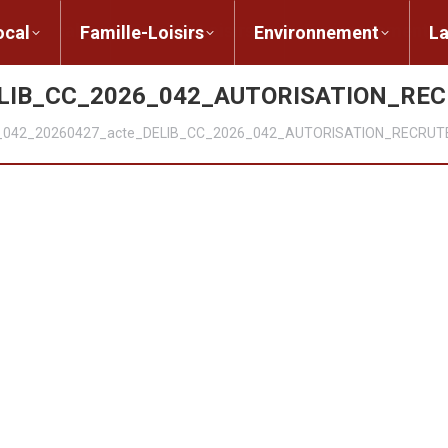
ent local
Famille-Loisirs
Environnement
ocal
Famille-Loisirs
Environnement
L
ELIB_CC_2026_042_AUTORISATION_R
_042_20260427_acte_DELIB_CC_2026_042_AUTORISATION_RECR