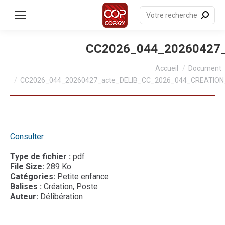
contenu
principal
Recherche
:
CC2026_044_20260427
Vous êtes ici :
Accueil
Document
CC2026_044_20260427_acte_DELIB_CC_2026_044_CREATIO
Consulter
Type de fichier :
pdf
File Size:
289 Ko
Catégories:
Petite enfance
Balises :
Création, Poste
Auteur:
Délibération