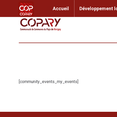
contenu
principal
Accueil
Développem
Accueil
Développement l
[community_events_my_events]