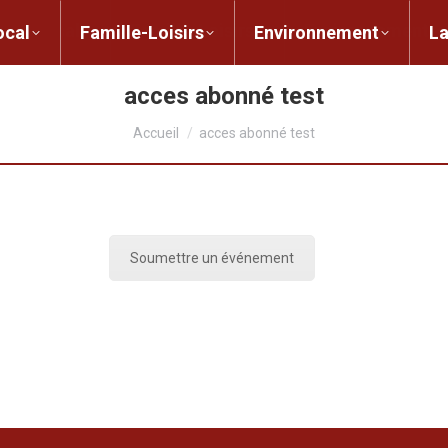
ent local
Famille-Loisirs
Environnement
ocal
Famille-Loisirs
Environnement
L
acces abonné test
Vous êtes ici :
Accueil
acces abonné test
Soumettre un événement