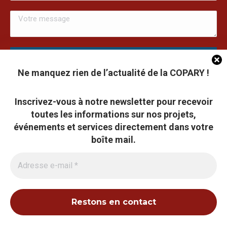
Ne manquez rien de l’actualité de la COPARY !
Cookies du site Copary.fr
Inscrivez-vous à notre newsletter pour recevoir
Ce site a été réalisé avec le soutien financier de l'Union
toutes les informations sur nos projets,
Européen à travers le programmation LEADER du GAL du
Ce site utilise des cookies pour améliorer son fonctionnement et
Pays Barrois
événements et services directement dans votre
analyser la fréquentation. Vous pouvez accepter ou refuser ces cookies
boîte mail.
à tout moment. Certaines fonctionnalités peuvent être limitées en cas de
refus.
Tout accepter
©2026 COPARY - Tous droits réservés - Création agence
Articom
Tout refuser