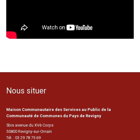
Nous situer
Maison Communautaire des Services au Public de la
Communauté de Communes du Pays de Revigny
5bis avenue du XVè Corps
55800 Revigny-sur-Ornain
Tél. : 03 29 78 75 69