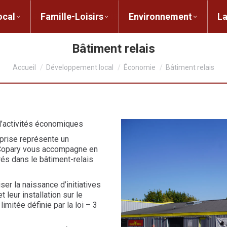
ent local
Famille-Loisirs
Environnement
ocal
Famille-Loisirs
Environnement
L
Bâtiment relais
Vous êtes ici :
Accueil
Développement local
Économie
Bâtiment relais
d’activités économiques
eprise représente un
a Copary vous accompagne en
és dans le bâtiment-relais
iser la naissance d’initiatives
leur installation sur le
imitée définie par la loi – 3