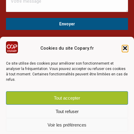
Cookies du site Copary.fr
Ce site a été réalisé avec le soutien financier de l'Union
Européen à travers le programmation LEADER du GAL du
Ce site utilise des cookies pour améliorer son fonctionnement et
Pays Barrois
analyser la fréquentation. Vous pouvez accepter ou refuser ces cookies
à tout moment. Certaines fonctionnalités peuvent être limitées en cas de
refus.
Tout accepter
©2026 COPARY - Tous droits réservés - Création agence
Articom
Tout refuser
Voir les préférences
Mentions légales
-
Politique de confidentialité
-
Déclaration