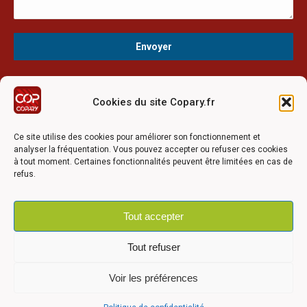
Cookies du site Copary.fr
Ce site a été réalisé avec le soutien financier de l'Union
Européen à travers le programmation LEADER du GAL du
Ce site utilise des cookies pour améliorer son fonctionnement et
Pays Barrois
analyser la fréquentation. Vous pouvez accepter ou refuser ces cookies
à tout moment. Certaines fonctionnalités peuvent être limitées en cas de
refus.
Tout accepter
©2026 COPARY - Tous droits réservés - Création agence
Articom
Tout refuser
Voir les préférences
Mentions légales
-
Politique de confidentialité
-
Déclaration