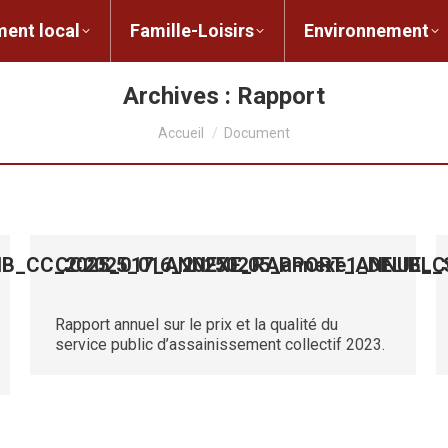
ent local
Famille-Loisirs
Environnement
ocal
Famille-Loisirs
Environnement
L
Archives :
Rapport
Vous êtes ici :
Accueil
Document
LIB_CC_2025_017_ANNEXE_RAPPORT_ANNUEL_
CC2025_016_20250205_annexe1_DELIB
Rapport annuel sur le prix et la qualité du
service public d’assainissement collectif 2023.