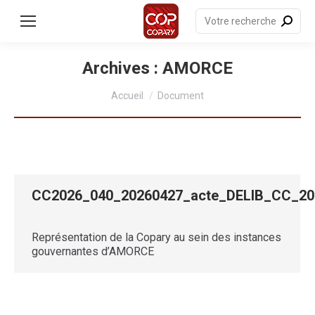
contenu
principal
Recherche
:
Archives :
AMORCE
Vous êtes ici :
Accueil
Document
CC2026_040_20260427_acte_DELIB_CC_
Représentation de la Copary au sein des instances
gouvernantes d’AMORCE