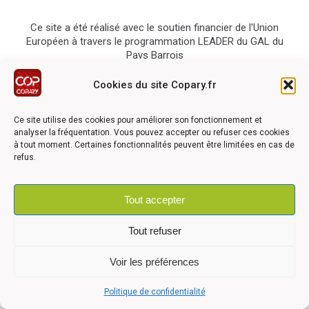
Ce site a été réalisé avec le soutien financier de l'Union
Européen à travers le programmation LEADER du GAL du
Pays Barrois
Cookies du site Copary.fr
Ce site utilise des cookies pour améliorer son fonctionnement et
analyser la fréquentation. Vous pouvez accepter ou refuser ces cookies
à tout moment. Certaines fonctionnalités peuvent être limitées en cas de
©2026 COPARY - Tous droits réservés - Création agence
Articom
refus.
Tout accepter
Mentions légales
-
Politique de confidentialité
-
Déclaration
d'accessibilité
Tout refuser
Voir les préférences
Politique de confidentialité