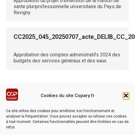
Approbation du projet d’extension de la maison de
sante pluriprofessionnelle universitaire du Pays de
Revigny.
CC2025_045_20250707_acte_DELIB_CC_
Approbation des comptes administratifs 2024 des
budgets des services généraux et des eaux.
Cookies du site Copary.fr
Ce site a été réalisé avec le soutien financier de l'Union
Européen à travers le programmation LEADER du GAL du
Ce site utilise des cookies pour améliorer son fonctionnement et
Pays Barrois
analyser la fréquentation. Vous pouvez accepter ou refuser ces cookies
à tout moment. Certaines fonctionnalités peuvent être limitées en cas de
refus.