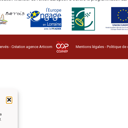
ervés - Création agence
Articom
Mentions légales
-
Politique de 
la
t.