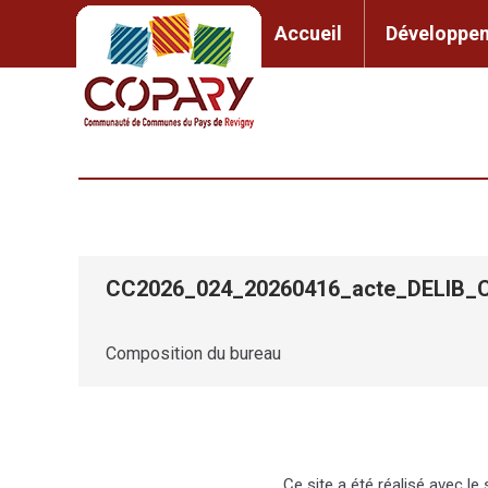
contenu
principal
Accueil
Développem
Accueil
Développement l
CC2026_024_20260416_acte_DELIB
Composition du bureau
Ce site a été réalisé avec l