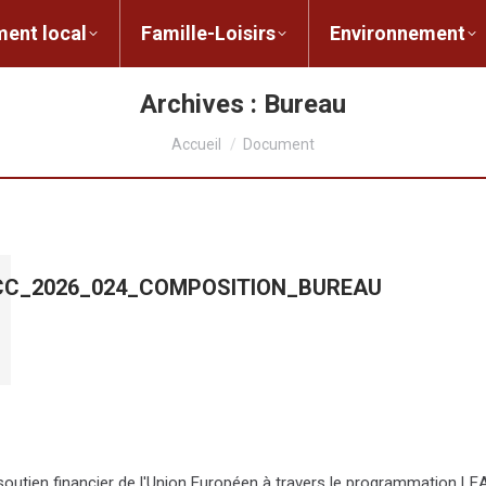
ent local
Famille-Loisirs
Environnement
ocal
Famille-Loisirs
Environnement
L
Archives :
Bureau
Vous êtes ici :
Accueil
Document
_CC_2026_024_COMPOSITION_BUREAU
e soutien financier de l'Union Européen à travers le programmation 