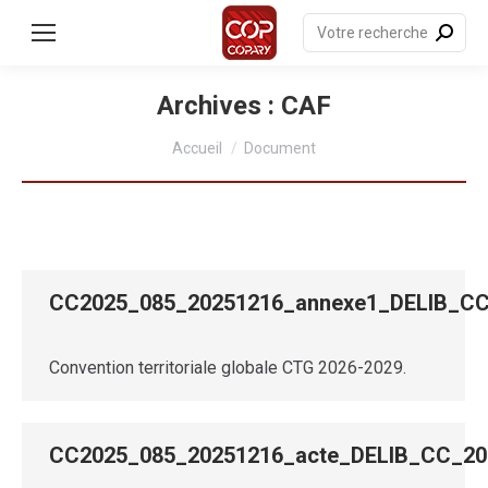
contenu
principal
Recherche
:
Archives :
CAF
Vous êtes ici :
Accueil
Document
CC2025_085_20251216_annexe1_DELIB_
Convention territoriale globale CTG 2026-2029.
CC2025_085_20251216_acte_DELIB_CC_2