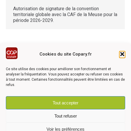
Autorisation de signature de la convention
territoriale globale avec la CAF de la Meuse pour la
période 2026-2029.
Cookies du site Copary.fr
Ce site a été réalisé avec le soutien financier de l'Union
Européen à travers le programmation LEADER du GAL du
Ce site utilise des cookies pour améliorer son fonctionnement et
Pays Barrois
analyser la fréquentation. Vous pouvez accepter ou refuser ces cookies
à tout moment. Certaines fonctionnalités peuvent être limitées en cas de
refus.
Tout accepter
©2026 COPARY - Tous droits réservés - Création agence
Articom
Tout refuser
Voir les préférences