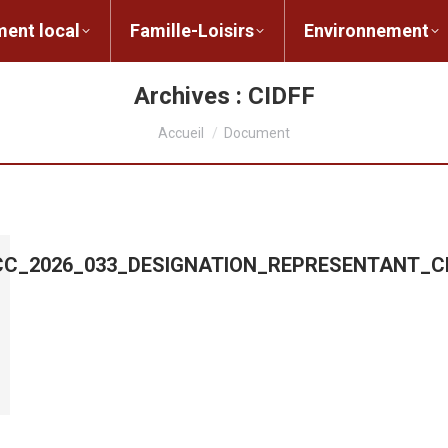
ent local
Famille-Loisirs
Environnement
ocal
Famille-Loisirs
Environnement
L
Archives :
CIDFF
Vous êtes ici :
Accueil
Document
_CC_2026_033_DESIGNATION_REPRESENTANT_C