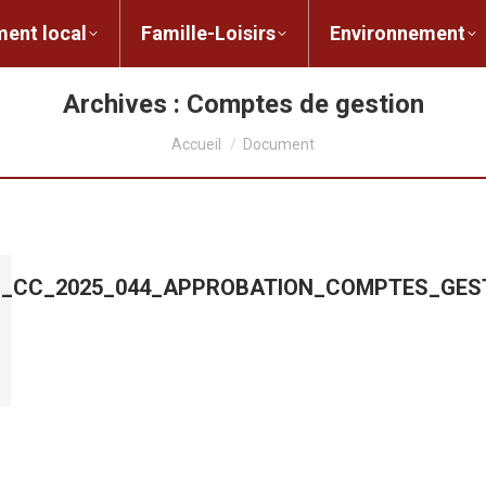
ent local
Famille-Loisirs
Environnement
ocal
Famille-Loisirs
Environnement
L
Archives :
Comptes de gestion
Vous êtes ici :
Accueil
Document
LIB_CC_2025_044_APPROBATION_COMPTES_GES