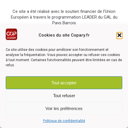
Ce site a été réalisé avec le soutien financier de l'Union
Européen à travers le programmation LEADER du GAL du
Pays Barrois
Cookies du site Copary.fr
Ce site utilise des cookies pour améliorer son fonctionnement et
analyser la fréquentation. Vous pouvez accepter ou refuser ces cookies
à tout moment. Certaines fonctionnalités peuvent être limitées en cas de
©2026 COPARY - Tous droits réservés - Création agence
Articom
refus.
Tout accepter
Mentions légales
-
Politique de confidentialité
-
Déclaration
d'accessibilité
Tout refuser
Voir les préférences
Politique de confidentialité