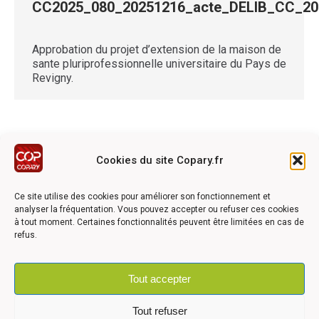
CC2025_080_20251216_acte_DELIB_CC_
Approbation du projet d’extension de la maison de
sante pluriprofessionnelle universitaire du Pays de
Revigny.
Cookies du site Copary.fr
Ce site a été réalisé avec le soutien financier de l'Union
Européen à travers le programmation LEADER du GAL du
Ce site utilise des cookies pour améliorer son fonctionnement et
Pays Barrois
analyser la fréquentation. Vous pouvez accepter ou refuser ces cookies
à tout moment. Certaines fonctionnalités peuvent être limitées en cas de
refus.
Tout accepter
©2026 COPARY - Tous droits réservés - Création agence
Articom
Tout refuser