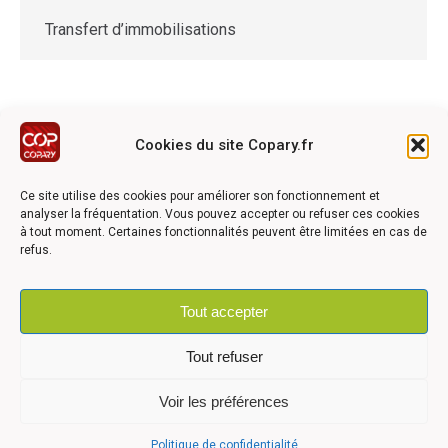
Transfert d’immobilisations
Cookies du site Copary.fr
Ce site a été réalisé avec le soutien financier de l'Union
Européen à travers le programmation LEADER du GAL du
Ce site utilise des cookies pour améliorer son fonctionnement et
Pays Barrois
analyser la fréquentation. Vous pouvez accepter ou refuser ces cookies
à tout moment. Certaines fonctionnalités peuvent être limitées en cas de
refus.
Tout accepter
©2026 COPARY - Tous droits réservés - Création agence
Articom
Tout refuser
Voir les préférences
Mentions légales
-
Politique de confidentialité
-
Déclaration
Politique de confidentialité