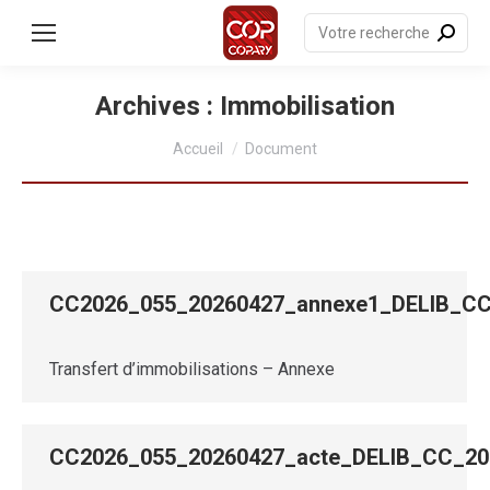
contenu
principal
Recherche
:
Archives :
Immobilisation
Vous êtes ici :
Accueil
Document
CC2026_055_20260427_annexe1_DELIB_
Transfert d’immobilisations – Annexe
CC2026_055_20260427_acte_DELIB_CC_2