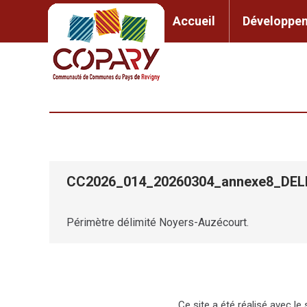
contenu
principal
Accueil
Développem
Accueil
Développement l
CC2026_014_20260304_annexe8_D
Périmètre délimité Noyers-Auzécourt.
Ce site a été réalisé avec l