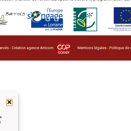
ervés - Création agence
Articom
Mentions légales
-
Politique de 
la
t.