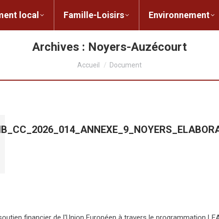
ent local
Famille-Loisirs
Environnement
ocal
Famille-Loisirs
Environnement
L
Archives :
Noyers-Auzécourt
Vous êtes ici :
Accueil
Document
ELIB_CC_2026_014_ANNEXE_9_NOYERS_ELABOR
e soutien financier de l'Union Européen à travers le programmation 