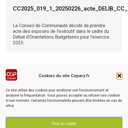
CC2025_019_1_20250226_acte_DELIB_CC
Le Conseil de Communauté décide de prendre
acte des exposés de l’exécutif dans le cadre du
Débat d’Orientations Budgétaires pour l’exercice
2025.
Cookies du site Copary.fr
Ce site a été réalisé avec le soutien financier de l'Union
Européen à travers le programmation LEADER du GAL du
Ce site utilise des cookies pour améliorer son fonctionnement et
Pays Barrois
analyser la fréquentation. Vous pouvez accepter ou refuser ces cookies
à tout moment. Certaines fonctionnalités peuvent être limitées en cas de
refus.
Tout accepter