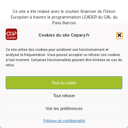
Ce site a été réalisé avec le soutien financier de l'Union
Européen à travers le programmation LEADER du GAL du
Pays Barrois
Cookies du site Copary.fr
Ce site utilise des cookies pour améliorer son fonctionnement et
analyser la fréquentation. Vous pouvez accepter ou refuser ces cookies
à tout moment. Certaines fonctionnalités peuvent être limitées en cas de
©2026 COPARY - Tous droits réservés - Création agence
Articom
refus.
Tout accepter
Mentions légales
-
Politique de confidentialité
-
Déclaration
d'accessibilité
Tout refuser
Voir les préférences
Politique de confidentialité