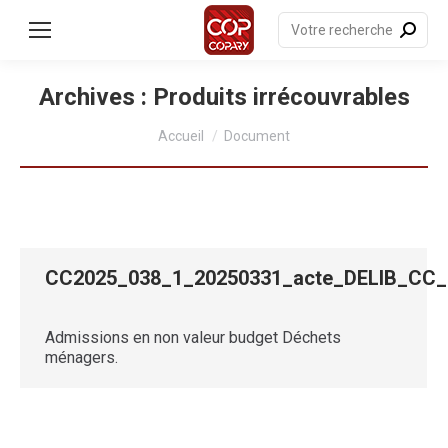
contenu
principal
Recherche
:
Archives :
Produits irrécouvrables
Vous êtes ici :
Accueil
Document
CC2025_038_1_20250331_acte_DELIB_C
Admissions en non valeur budget Déchets
ménagers.