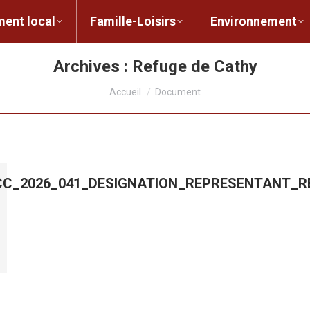
ent local
Famille-Loisirs
Environnement
ocal
Famille-Loisirs
Environnement
L
Archives :
Refuge de Cathy
Vous êtes ici :
Accueil
Document
B_CC_2026_041_DESIGNATION_REPRESENTANT_