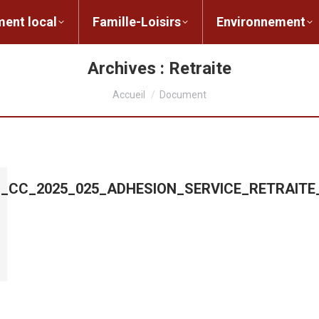
ent local
Famille-Loisirs
Environnement
ocal
Famille-Loisirs
Environnement
L
Archives :
Retraite
Vous êtes ici :
Accueil
Document
IB_CC_2025_025_ADHESION_SERVICE_RETRAIT