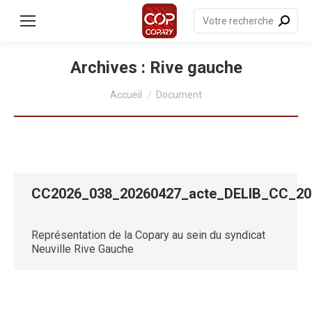
contenu
principal
Recherche
:
Archives :
Rive gauche
Vous êtes ici :
Accueil
Document
CC2026_038_20260427_acte_DELIB_CC_
Représentation de la Copary au sein du syndicat
Neuville Rive Gauche