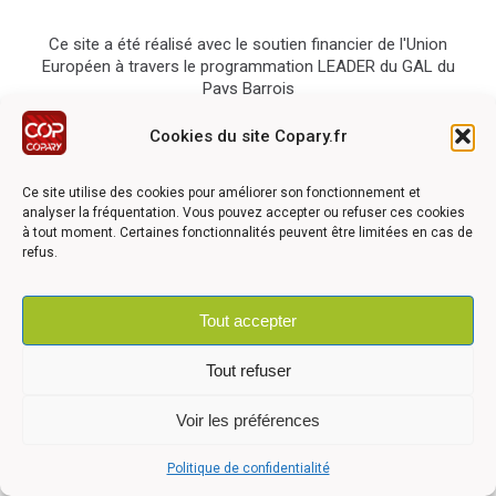
Ce site a été réalisé avec le soutien financier de l'Union
Européen à travers le programmation LEADER du GAL du
Pays Barrois
Cookies du site Copary.fr
Ce site utilise des cookies pour améliorer son fonctionnement et
analyser la fréquentation. Vous pouvez accepter ou refuser ces cookies
à tout moment. Certaines fonctionnalités peuvent être limitées en cas de
©2026 COPARY - Tous droits réservés - Création agence
Articom
refus.
Tout accepter
Mentions légales
-
Politique de confidentialité
-
Déclaration
d'accessibilité
Tout refuser
Voir les préférences
Politique de confidentialité