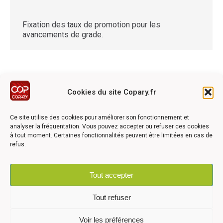
Fixation des taux de promotion pour les
avancements de grade.
Cookies du site Copary.fr
Ce site a été réalisé avec le soutien financier de l'Union
Européen à travers le programmation LEADER du GAL du
Ce site utilise des cookies pour améliorer son fonctionnement et
Pays Barrois
analyser la fréquentation. Vous pouvez accepter ou refuser ces cookies
à tout moment. Certaines fonctionnalités peuvent être limitées en cas de
refus.
Tout accepter
©2026 COPARY - Tous droits réservés - Création agence
Articom
Tout refuser
Voir les préférences