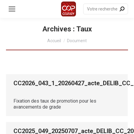
contenu
principal
Recherche
:
Archives :
Taux
Vous êtes ici :
Accueil
Document
CC2026_043_1_20260427_acte_DELIB_C
Fixation des taux de promotion pour les
avancements de grade
CC2025_049_20250707_acte_DELIB_CC_