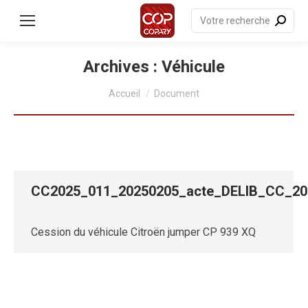
contenu
principal
Recherche
:
Archives :
Véhicule
Vous êtes ici :
Accueil
Document
CC2025_011_20250205_acte_DELIB_CC_
Cession du véhicule Citroën jumper CP 939 XQ