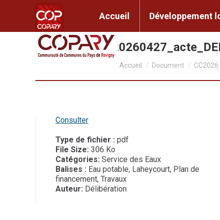
contenu
principal
Accueil
Développem
Accueil
Développement l
CC2026_048_20260427_acte_D
Vous êtes ici :
Accueil
Document
CC2026
Consulter
Type de fichier :
pdf
File Size:
306 Ko
Catégories:
Service des Eaux
Balises :
Eau potable, Laheycourt, Plan de
financement, Travaux
Auteur:
Délibération