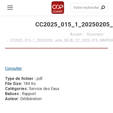
contenu
principal
Recherche
:
CC2025_015_1_20250205
Vous êtes ici :
Accueil
Document
CC2025_015_1_20250205_acte_DELIB_CC_2025_015_RAPPO
Consulter
Type de fichier :
pdf
File Size:
184 Ko
Catégories:
Service des Eaux
Balises :
Rapport
Auteur:
Délibération