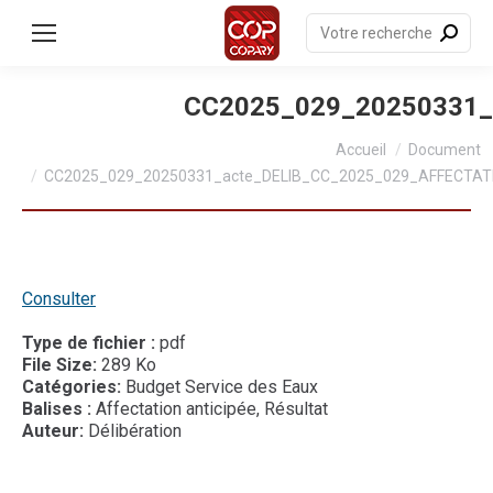
contenu
principal
Recherche
:
CC2025_029_20250331_
Vous êtes ici :
Accueil
Document
CC2025_029_20250331_acte_DELIB_CC_2025_029_AFFECTAT
Consulter
Type de fichier :
pdf
File Size:
289 Ko
Catégories:
Budget Service des Eaux
Balises :
Affectation anticipée, Résultat
Auteur:
Délibération