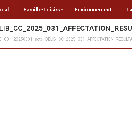
ent local
Famille-Loisirs
Environnement
ocal
Famille-Loisirs
Environnement
L
ELIB_CC_2025_031_AFFECTATION_RES
5_031_20250331_acte_DELIB_CC_2025_031_AFFECTATION_RESULT