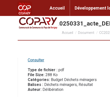
contenu
principal
Accueil
Développem
Accueil
Développement l
CC2025_031_20250331_acte_D
Vous êtes ici :
Accueil
Document
CC202
Consulter
Type de fichier :
pdf
File Size:
288 Ko
Catégories:
Budget Déchets ménagers
Balises :
Déchets ménagers, Résultat
Auteur:
Délibération