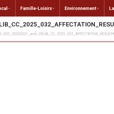
ent local
Famille-Loisirs
Environnement
ocal
Famille-Loisirs
Environnement
L
ELIB_CC_2025_032_AFFECTATION_RES
5_032_20250331_acte_DELIB_CC_2025_032_AFFECTATION_RESULT