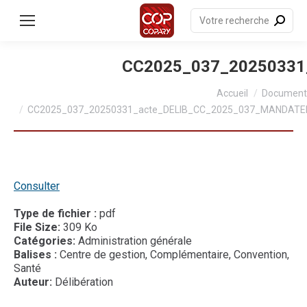
contenu
principal
Recherche
:
CC2025_037_2025033
Vous êtes ici :
Accueil
Document
CC2025_037_20250331_acte_DELIB_CC_2025_037_MANDAT
Consulter
Type de fichier :
pdf
File Size:
309 Ko
Catégories:
Administration générale
Balises :
Centre de gestion, Complémentaire, Convention,
Santé
Auteur:
Délibération