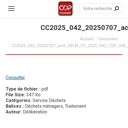
contenu
principal
Recherche
:
CC2025_042_20250707_a
Vous êtes ici :
Accueil
Document
CC2025_042_20250707_acte_DELIB_CC_2025_042_CSP_UVE
Consulter
Type de fichier :
pdf
File Size:
347 Ko
Catégories:
Service Déchets
Balises :
Déchets ménagers, Traitement
Auteur:
Délibération