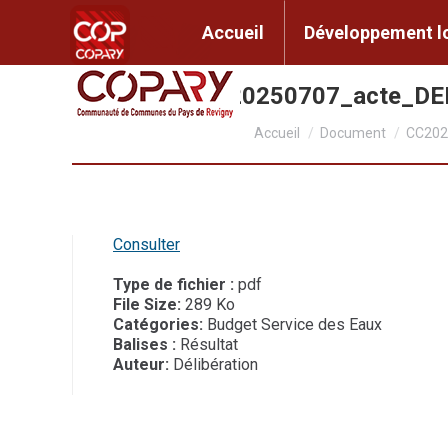
contenu
principal
Accueil
Développem
Accueil
Développement l
CC2025_047_20250707_acte_D
Vous êtes ici :
Accueil
Document
CC202
Consulter
Type de fichier :
pdf
File Size:
289 Ko
Catégories:
Budget Service des Eaux
Balises :
Résultat
Auteur:
Délibération