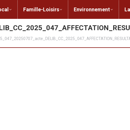
ent local
Famille-Loisirs
Environnement
ocal
Famille-Loisirs
Environnement
L
ELIB_CC_2025_047_AFFECTATION_RESU
5_047_20250707_acte_DELIB_CC_2025_047_AFFECTATION_RESULT