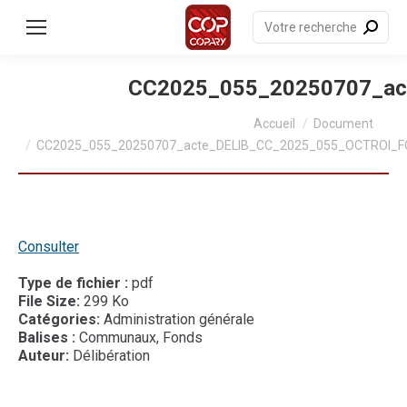
contenu
principal
Recherche
:
CC2025_055_20250707_a
Vous êtes ici :
Accueil
Document
CC2025_055_20250707_acte_DELIB_CC_2025_055_OCTROI
Consulter
Type de fichier :
pdf
File Size:
299 Ko
Catégories:
Administration générale
Balises :
Communaux, Fonds
Auteur:
Délibération