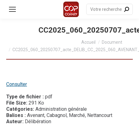
contenu
principal
Recherche
:
CC2025_060_20250707_ac
Vous êtes ici :
Accueil
Document
CC2025_060_20250707_acte_DELIB_CC_2025_060_AVENA
Consulter
Type de fichier :
pdf
File Size:
291 Ko
Catégories:
Administration générale
Balises :
Avenant, Cabagnol, Marché, Nettancourt
Auteur:
Délibération