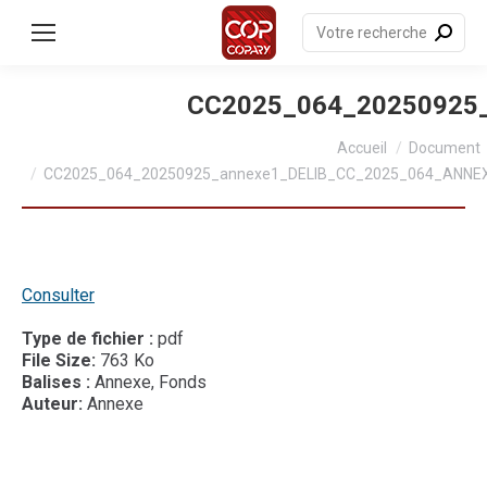
contenu
principal
Recherche
:
CC2025_064_20250925
Vous êtes ici :
Accueil
Document
CC2025_064_20250925_annexe1_DELIB_CC_2025_064_ANNE
Consulter
Type de fichier :
pdf
File Size:
763 Ko
Balises :
Annexe, Fonds
Auteur:
Annexe