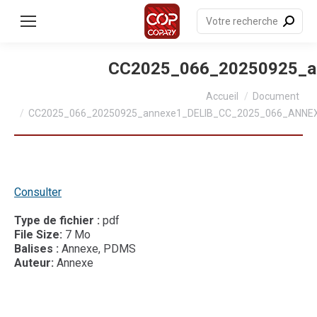
contenu
principal
Recherche
:
CC2025_066_20250925_a
Vous êtes ici :
Accueil
Document
CC2025_066_20250925_annexe1_DELIB_CC_2025_066_ANNEX
Consulter
Type de fichier :
pdf
File Size:
7 Mo
Balises :
Annexe, PDMS
Auteur:
Annexe