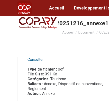
contenu
principal
Accueil
Développem
Accueil
Développement l
CC2025_077_20251216_annexe
Vous êtes ici :
Accueil
Document
CC202
Consulter
Type de fichier :
pdf
File Size:
391 Ko
Catégories:
Tourisme
Balises :
Annexe, Dispositif de subventions,
Règlement
Auteur:
Annexe