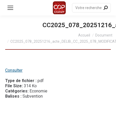
contenu
principal
Recherche
:
CC2025_078_20251216_
Vous êtes ici :
Accueil
Document
CC2025_078_20251216_acte_DELIB_CC_2025_078_MODIFICA
Consulter
Type de fichier :
pdf
File Size:
314 Ko
Catégories:
Economie
Balises :
Subvention