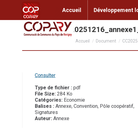
contenu
principal
Accueil
Développem
Accueil
Développement l
CC2025_079_20251216_annexe
Vous êtes ici :
Accueil
Document
CC2025
Consulter
Type de fichier :
pdf
File Size:
284 Ko
Catégories:
Economie
Balises :
Annexe, Convention, Pôle coopératif,
Signatures
Auteur:
Annexe