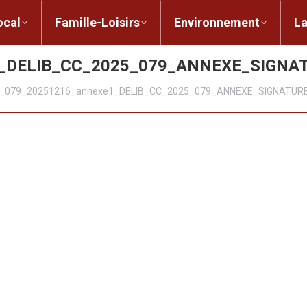
ent local
Famille-Loisirs
Environnement
ocal
Famille-Loisirs
Environnement
L
1_DELIB_CC_2025_079_ANNEXE_SIGN
_079_20251216_annexe1_DELIB_CC_2025_079_ANNEXE_SIGNATUR