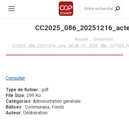
contenu
principal
Recherche
:
CC2025_086_20251216_ac
Vous êtes ici :
Accueil
Document
CC2025_086_20251216_acte_DELIB_CC_2025_086_OCTROI_
Consulter
Type de fichier :
pdf
File Size:
299 Ko
Catégories:
Administration générale
Balises :
Communaux, Fonds
Auteur:
Délibération