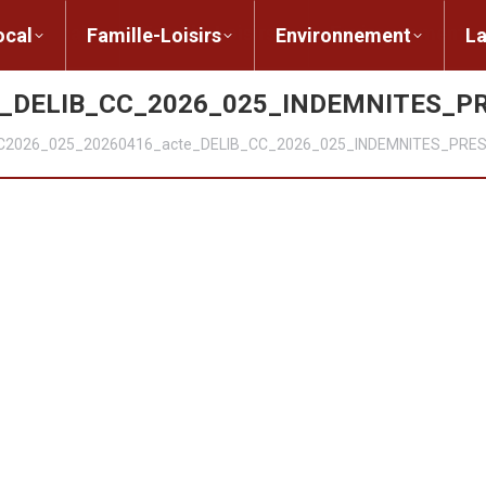
ent local
Famille-Loisirs
Environnement
ocal
Famille-Loisirs
Environnement
L
e_DELIB_CC_2026_025_INDEMNITES_P
C2026_025_20260416_acte_DELIB_CC_2026_025_INDEMNITES_PRES