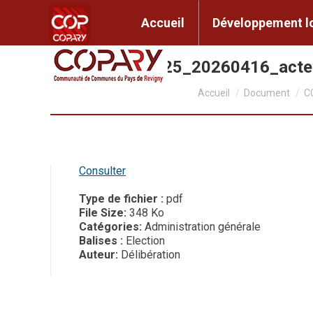
contenu
principal
Accueil
Développem
Accueil
Développement l
CC2026_025_20260416_act
Vous êtes ici :
Accueil
Document
C
Consulter
Type de fichier :
pdf
File Size:
348 Ko
Catégories:
Administration générale
Balises :
Election
Auteur:
Délibération