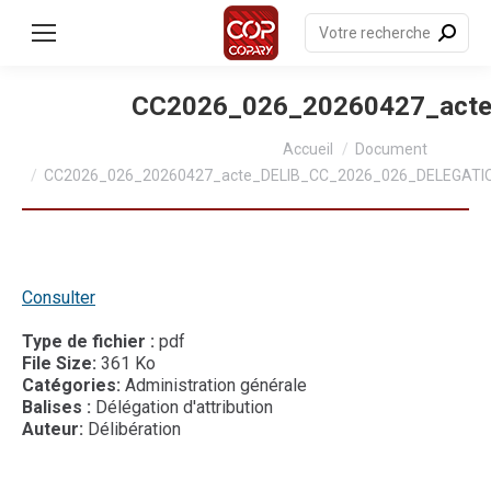
contenu
principal
Recherche
:
CC2026_026_20260427_act
Vous êtes ici :
Accueil
Document
CC2026_026_20260427_acte_DELIB_CC_2026_026_DELEGAT
Consulter
Type de fichier :
pdf
File Size:
361 Ko
Catégories:
Administration générale
Balises :
Délégation d'attribution
Auteur:
Délibération